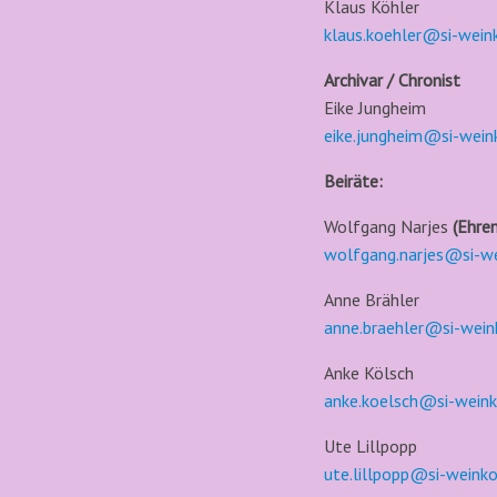
Klaus Köhler
klaus.koehler@si-wein
Archivar / Chronist
Eike Jungheim
eike.jungheim@si-wein
Beiräte:
Wolfgang Narjes
(Ehre
wolfgang.narjes@si-w
Anne Brähler
anne.braehler@si-wein
Anke Kölsch
anke.koelsch@si-wein
Ute Lillpopp
ute.lillpopp@si-weink