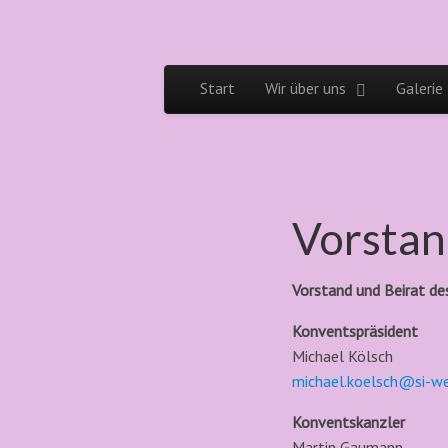
Siegerländer
Wein
erleben
Skip to content
Start
Wir über uns
Galerie
Main menu
Weinkonvent
Vorstan
Vorstand und Beirat de
Konventspräsident
Michael Kölsch
michael.koelsch@si-we
Konventskanzler
Martin Gaumann