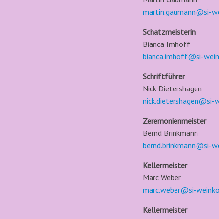
martin.gaumann@si-we
Schatzmeisterin
Bianca Imhoff
bianca.imhoff@si-wein
Schriftführer
Nick Dietershagen
nick.dietershagen@si-
Zeremonienmeister
Bernd Brinkmann
bernd.brinkmann@si-w
Kellermeister
Marc Weber
marc.weber@si-weinko
Kellermeister